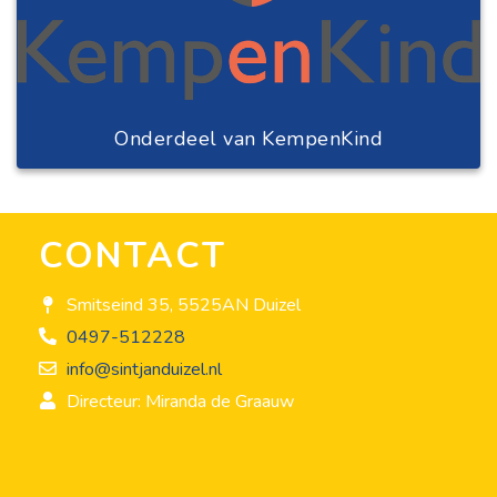
Onderdeel van KempenKind
CONTACT
Smitseind 35, 5525AN Duizel
0497-512228
info@sintjanduizel.nl
Directeur: Miranda de Graauw