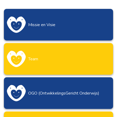
Missie en Visie
Team
OGO (OntwikkelingsGericht Onderwijs)